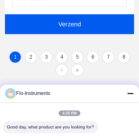
Verzend
1
2
3
4
5
6
7
8
Flo-Instruments
4:35 PM
Good day, what product are you looking for?
Flo-Instruments Co., Ltd