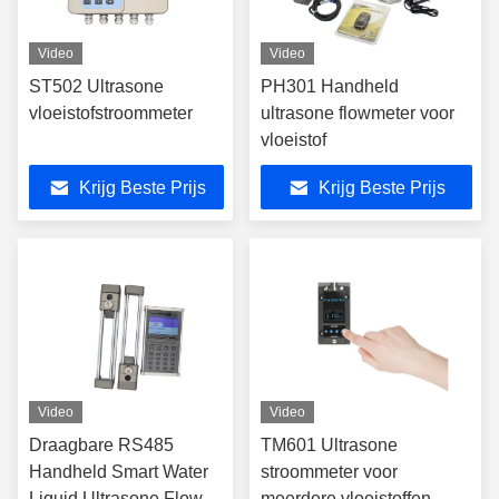
Video
Video
ST502 Ultrasone
PH301 Handheld
vloeistofstroommeter
ultrasone flowmeter voor
vloeistof
Krijg Beste Prijs
Krijg Beste Prijs
Video
Video
Draagbare RS485
TM601 Ultrasone
Handheld Smart Water
stroommeter voor
Liquid Ultrasone Flow
meerdere vloeistoffen