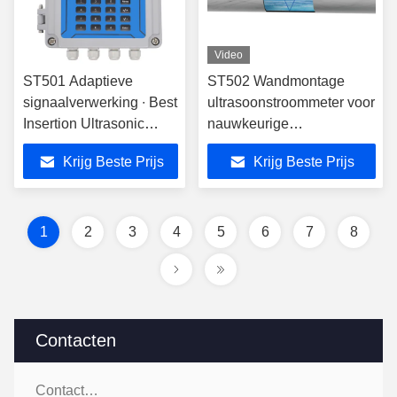
Video
ST501 Adaptieve
ST502 Wandmontage
signaalverwerking ∙ Best
ultrasoonstroommeter voor
Insertion Ultrasonic
nauwkeurige
Flow Meter
vloeistofstroommeting in
Krijg Beste Prijs
Krijg Beste Prijs
verschillende
toepassingen
1
2
3
4
5
6
7
8
Contacten
Contacten: