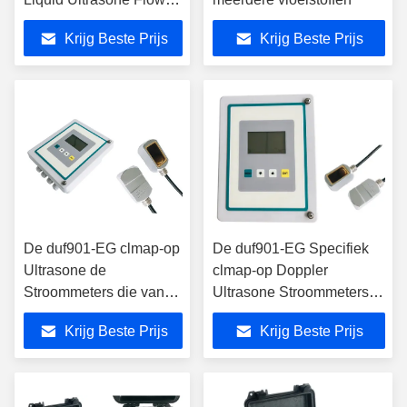
Meter
Krijg Beste Prijs
Krijg Beste Prijs
De duf901-EG clmap-op
De duf901-EG Specifiek
Ultrasone de
clmap-op Doppler
Stroommeters die van
Ultrasone Stroommeters
Doppler
met OCT Output
Krijg Beste Prijs
Krijg Beste Prijs
Afvalwatervloeistoffen
met Luchtbellen meten