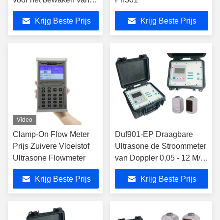
vloeistofstroom met
Krijg Beste Prijs
Krijg Beste Prijs
hoge nauwkeurigheid
en bidirectionele meting
Video
Clamp-On Flow Meter
Duf901-EP Draagbare
Prijs Zuivere Vloeistof
Ultrasone de Stroommeter
Ultrasone Flowmeter
van Doppler 0,05 - 12 M/S
voor Industriële
Krijg Beste Prijs
Krijg Beste Prijs
Waterzuiveringsinstallatie