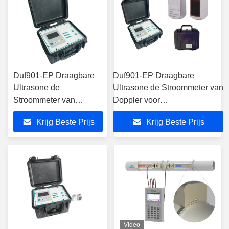
Duf901-EP Draagbare
Duf901-EP Draagbare
Ultrasone de
Ultrasone de Stroommeter van
Stroommeter van
Doppler voor
Doppler met OCT
Afvalwaterzuiveringsinstallatie
Krijg Beste Prijs
Krijg Beste Prijs
Output
Video