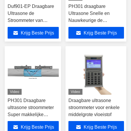
Duf901-EP Draagbare
PH301 draagbare
Ultrasone de
Ultrasone Snelle en
Stroommeter van
Nauwkeurige de
Doppler 0,05 - 12 m/s
Stroommeting van de
Krijg Beste Prijs
Krijg Beste Prijs
Stroommeter
Video
Video
PH301 Draagbare
Draagbare ultrasone
ultrasone stroommeter
stroommeter voor enkele
Super makkelijke
middelgrote vloeistof
installatie
Krijg Beste Prijs
Krijg Beste Prijs