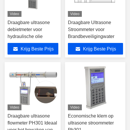
Video
Video
Draagbare ultrasone
Draagbare Ultrasone
debietmeter voor
Stroommeter voor
hydraulische olie
Brandbeveiligingwater
Krijg Beste Prijs
Krijg Beste Prijs
Video
Video
Draagbare ultrasone
Economische klem op
flowmeter PH301 Ideaal
ultrasone stroommeter
voor het bewaken van
Ph301