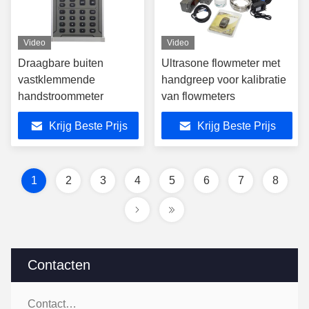
Video
Video
Draagbare buiten
Ultrasone flowmeter met
vastklemmende
handgreep voor kalibratie
handstroommeter
van flowmeters
Krijg Beste Prijs
Krijg Beste Prijs
1
2
3
4
5
6
7
8
Contacten
Contacten: