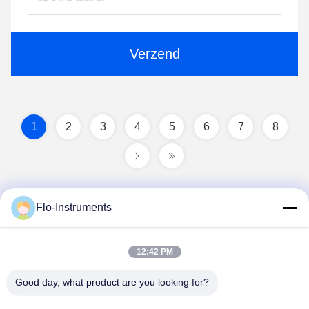
Verzend
1
2
3
4
5
6
7
8
Flo-Instruments
12:42 PM
Good day, what product are you looking for?
Flo-Instruments Co., Ltd