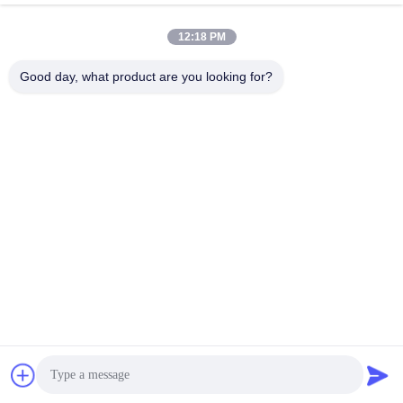
12:18 PM
Good day, what product are you looking for?
Flo-Instruments Co., Ltd
sales@flo-instruments.com
86-0755-28285391
De Commissie heeft in het kader van haar onderzoek
naar de toepassing van de in de bijlage bij Verordening (EG)
nr. 1225/2009 vermelde maatregelen een aantal
aanbevelingen gedaan.
De Goede Kwaliteit van China Klem-op Ultrasone
Debietmeter Leverancier. Copyright © 2022-2026 flo-
instruments.com . Alle rechten voorbehoudena.