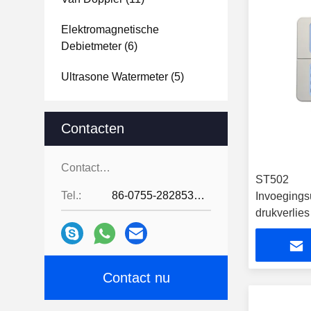
Elektromagnetische
Debietmeter
(6)
Ultrasone Watermeter
(5)
Contacten
Contacten:
ST502
Tel.:
86-0755-28285391
Invoegings
drukverlie
en betrouw
Contact nu