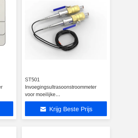
ST501
er
Invoegingsultrasoonstroommeter
voor moeilijke
stroomomstandigheden in industriële
Krijg Beste Prijs
omgevingen