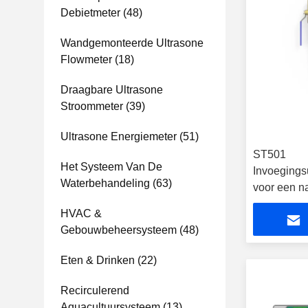
Debietmeter
(48)
Wandgemonteerde Ultrasone
Flowmeter
(18)
Draagbare Ultrasone
Stroommeter
(39)
Ultrasone Energiemeter
(51)
ST501
Het Systeem Van De
Invoegings
Waterbehandeling
(63)
voor een n
HVAC &
Gebouwbeheersysteem
(48)
Eten & Drinken
(22)
Recirculerend
Aquacultuursysteem
(13)