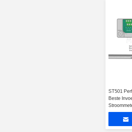
ST501 Perf
Beste Invo
Stroommete