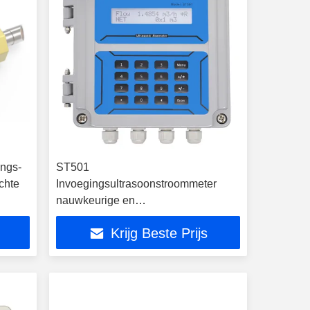
ings-
ST501
chte
Invoegingsultrasoonstroommeter
nauwkeurige en
vloeistofstroombewaking
Krijg Beste Prijs