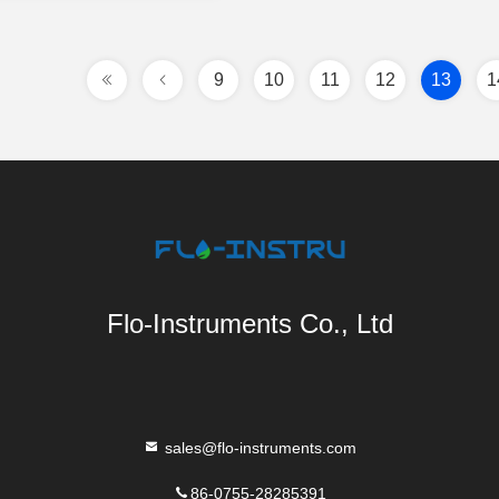
9
10
11
12
13
1
Flo-Instruments Co., Ltd
sales@flo-instruments.com
86-0755-28285391