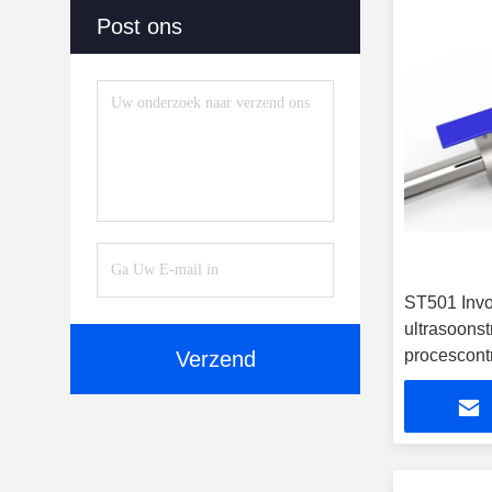
Post ons
ST501 Invo
ultrasoons
procescontr
Verzend