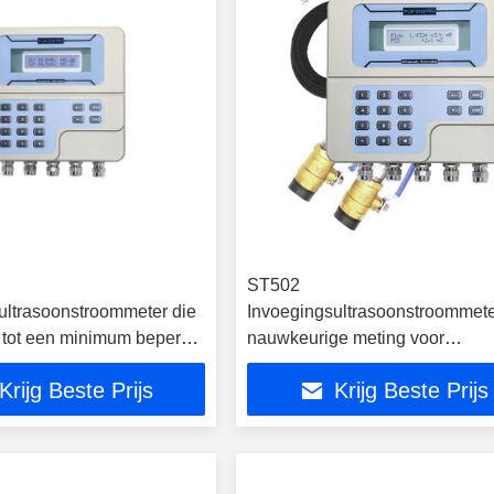
ST502
ultrasoonstroommeter die
Invoegingsultrasoonstroommet
s tot een minimum beperkt
nauwkeurige meting voor
baarheid garandeert
verschillende vloeistoffen
Krijg Beste Prijs
Krijg Beste Prijs