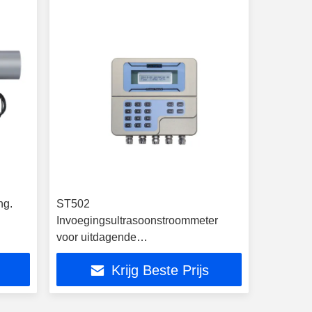
ng.
ST502
Invoegingsultrasoonstroommeter
voor uitdagende
stroomomstandigheden en prestaties
Krijg Beste Prijs