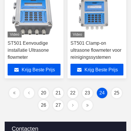
Video
Video
ST501 Eenvoudige
ST501 Clamp-on
installatie Ultrasone
ultrasone flowmeter voor
flowmeter
reinigingssystemen
Krijg Beste Prijs
Krijg Beste Prijs
20
21
22
23
24
25
26
27
Contacten