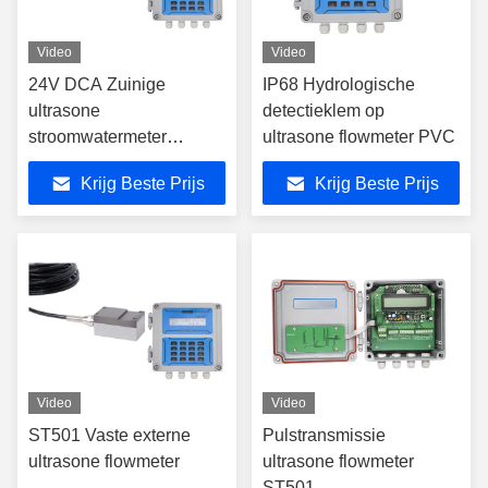
Video
Video
24V DCA Zuinige
IP68 Hydrologische
ultrasone
detectieklem op
stroomwatermeter
ultrasone flowmeter PVC
Handig te bedienen
Krijg Beste Prijs
Krijg Beste Prijs
Video
Video
ST501 Vaste externe
Pulstransmissie
ultrasone flowmeter
ultrasone flowmeter
ST501