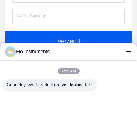
Verzend
Flo-Instruments
2:42 AM
Good day, what product are you looking for?
Flo-Instruments Co., Ltd
sales@flo-instruments.com
86-0755-28285391
De Commissie heeft in het kader van haar onderzoek
naar de toepassing van de in de bijlage bij Verordening (EG)