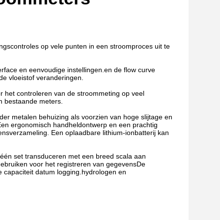
gscontroles op vele punten in een stroomproces uit te
erface en eenvoudige instellingen.en de flow curve
 de vloeistof veranderingen.
 het controleren van de stroommeting op veel
an bestaande meters.
r metalen behuizing als voorzien van hoge slijtage en
rEen ergonomisch handheldontwerp en een prachtig
vensverzameling. Een oplaadbare lithium-ionbatterij kan
 één set transduceren met een breed scala aan
gebruiken voor het registreren van gegevensDe
capaciteit datum logging.hydrologen en