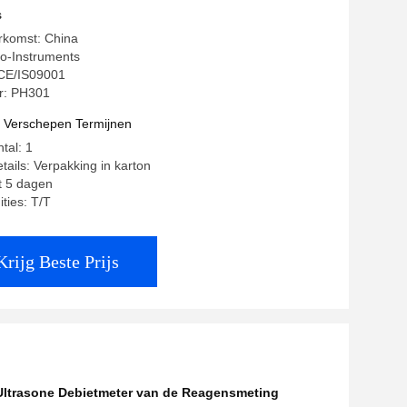
s
rkomst: China
o-Instruments
: CE/IS09001
: PH301
t Verschepen Termijnen
tal: 1
tails: Verpakking in karton
ot 5 dagen
ties: T/T
Krijg Beste Prijs
ltrasone Debietmeter van de Reagensmeting