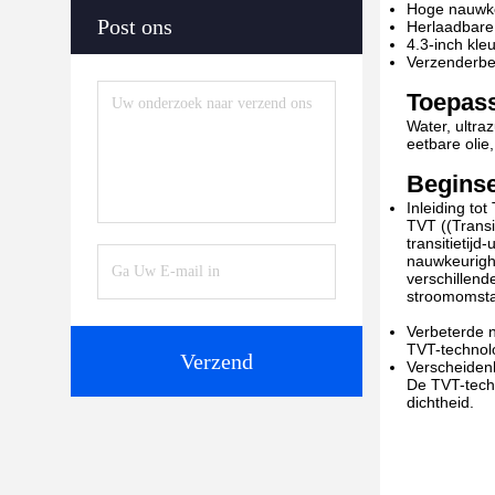
Hoge nauwke
Post ons
Herlaadbare 
4.3-inch kle
Verzenderbe
Toepas
Water, ultraz
eetbare olie,
Beginse
Inleiding tot
TVT ((Transi
transitietij
nauwkeurighe
verschillend
stroomomsta
Verbeterde n
TVT-technolo
Verzend
Verscheidenh
De TVT-techn
dichtheid.