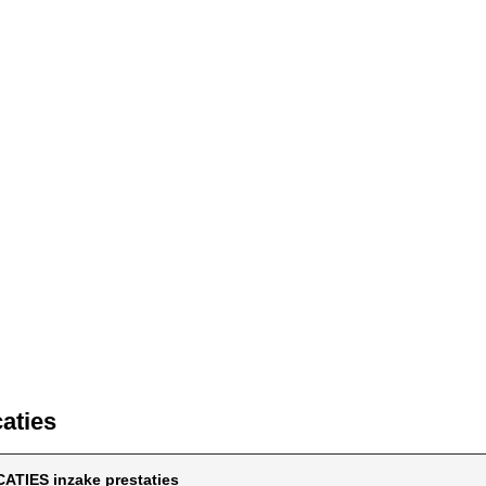
caties
ATIES inzake prestaties