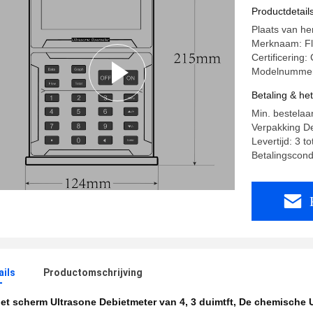
Productdetail
Plaats van he
Merknaam: Fl
Certificering
Modelnummer
Betaling & he
Min. bestelaan
Verpakking De
Levertijd: 3 t
Betalingscondi
ails
Productomschrijving
et scherm Ultrasone Debietmeter van 4
,
3 duimtft
,
De chemische U