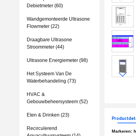
Debietmeter
(60)
Wandgemonteerde Ultrasone
Flowmeter
(22)
Draagbare Ultrasone
Stroommeter
(44)
Ultrasone Energiemeter
(98)
Het Systeem Van De
Waterbehandeling
(73)
HVAC &
Gebouwbeheersysteem
(52)
Eten & Drinken
(23)
Productdet
Recirculerend
Markeren:
h
Aquacultuursysteem
(14)