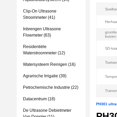
Snelhe
Clip-On Ultrasone
Stroommeter
(41)
Herhaa
Inbrengen Ultrasone
grootte
Flowmeter
(63)
buizen:
Residentiële
SD-kaa
Waterstroommeter
(12)
Toetse
Watersysteem Reinigen
(16)
Agrarische Irrigatie
(39)
Temper
Petrochemische Industrie
(22)
Transmi
Datacentrum
(18)
PH301 ultr
De Ultrasone Debietmeter
PH30
Van Doppler
(11)