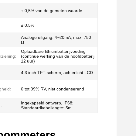
± 0,5% van de gemeten waarde
± 0,5%
Analoge uitgang: 4~20mA, max. 750
Ω
Oplaadbare lithiumbatterijvoeding
ziening:
(continue werking van de hoofdbatterij
12 uur)
:
4.3 inch TFT-scherm, achterlicht LCD
gheid:
0 tot 99% RV, niet condenserend
Ingekapseld ontwerp, IP68;
:
Standaardkabellengte: 5m
roommeters