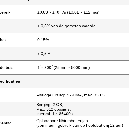
bereik
±0,03 ~ ±40 ft/s (±0,01 ~ ±12 m/s)
± 0,5% van de gemeten waarde
heid
0.15%.
± 0,5%.
de buis
1 ̊~ 200 ̊ (25 mm~ 5000 mm)
cificaties
Analoge uitslag: 4~20mA, max. 750 Ω.
Berging: 2 GB;
Max: 512 dossiers;
Interval: 1 ~ 86400s.
Oplaadbare lithiumbatterijen
iening
(continuum gebruik van de hoofdbatterij 12 uur).