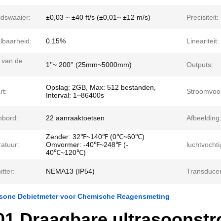
idswaaier:
±0,03 ~ ±40 ft/s (±0,01~ ±12 m/s)
Precisiteit:
lbaarheid:
0.15%
Lineariteit:
 van de
1''~ 200'' (25mm~5000mm)
Outputs:
Opslag: 2GB, Max: 512 bestanden,
rt:
Stroomvoor
Interval: 1~86400s
nbord:
22 aanraaktoetsen
Afbeelding
Zender: 32℉~140℉ (0℃~60℃)
atuur:
Omvormer: -40℉~248℉ (-
luchtvochti
40℃~120℃)
tter:
NEMA13 (IP54)
Transducer
asone Debietmeter voor Chemische Reagensmeting
1 Draagbare ultrasoonst