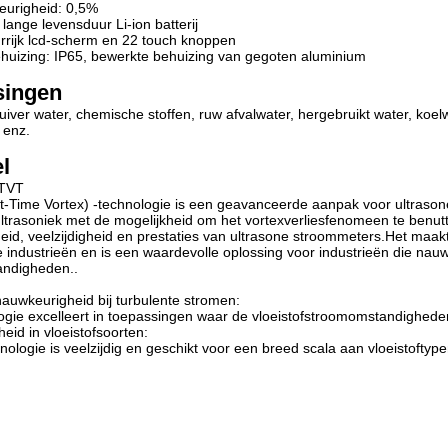
urigheid: 0,5%
lange levensduur Li-ion batterij
urrijk lcd-scherm en 22 touch knoppen
huizing: IP65, bewerkte behuizing van gegoten aluminium
singen
uiver water, chemische stoffen, ruw afvalwater, hergebruikt water, koelw
 enz.
l
 TVT
t-Time Vortex) -technologie is een geavanceerde aanpak voor ultraso
d-ultrasoniek met de mogelijkheid om het vortexverliesfenomeen te benut
id, veelzijdigheid en prestaties van ultrasone stroommeters.Het maak
e industrieën en is een waardevolle oplossing voor industrieën die na
ndigheden..
auwkeurigheid bij turbulente stromen:
gie excelleert in toepassingen waar de vloeistofstroomomstandigheden 
eid in vloeistofsoorten:
ologie is veelzijdig en geschikt voor een breed scala aan vloeistoftype