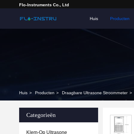
Flo-Instruments Co., Ltd
Huis
Producten
Huis
>
Producten
>
Draagbare Ultrasone Stroommeter
>
Categorieën
Klem-Op Ultrasone