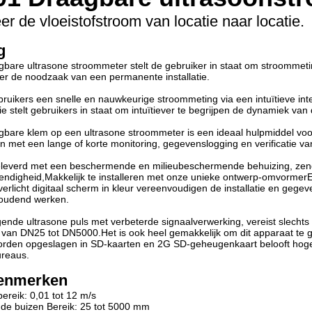
er de vloeistofstroom van locatie naar locatie.
g
are ultrasone stroommeter stelt de gebruiker in staat om stroommetin
er de noodzaak van een permanente installatie.
bruikers een snelle en nauwkeurige stroommeting via een intuïtieve int
tie stelt gebruikers in staat om intuïtiever te begrijpen de dynamiek van
bare klem op een ultrasone stroommeter is een ideaal hulpmiddel voor
 met een lange of korte monitoring, gegevenslogging en verificatie v
eleverd met een beschermende en milieubeschermende behuizing, zende
tendigheid,Makkelijk te installeren met onze unieke ontwerp-omvorme
erlicht digitaal scherm in kleur vereenvoudigen de installatie en gege
oudend werken.
de ultrasone puls met verbeterde signaalverwerking, vereist slechts
 van DN25 tot DN5000.Het is ook heel gemakkelijk om dit apparaat te 
rden opgeslagen in SD-kaarten en 2G SD-geheugenkaart belooft hoge 
ureaus.
enmerken
bereik: 0,01 tot 12 m/s
 de buizen Bereik: 25 tot 5000 mm