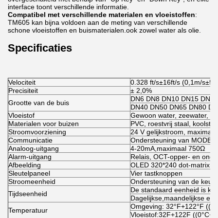
interface toont verschillende informatie.
Compatibel met verschillende materialen en vloeistoffen
:
TM605 kan bijna voldoen aan de meting van verschillende
schone vloeistoffen en buismaterialen.ook zowel water als olie.
Specificaties
Velociteit
0.328 ft/s±16ft/s (0,1m/s±5m
Precisiteit
± 2,0%
DN6 DN8 DN10 DN15 DN20
Grootte van de buis
DN40 DN50 DN65 DN80 DN
Vloeistof
Gewoon water, zeewater, koe
Materialen voor buizen
PVC, roestvrij staal, koolstof
Stroomvoorziening
24 V gelijkstroom, maximaa
Communicatie
Ondersteuning van MODBUS
Analoog-uitgang
4-20mA,maximaal 750Ω
Alarm-uitgang
Relais, OCT-opper- en onde
Afbeelding
OLED 320*240 dot-matrix s
Sleutelpaneel
Vier tastknoppen
Stroomeenheid
Ondersteuning van de keuze v
De standaard eenheid is kub
Tijdseenheid
Dagelijkse,maandelijkse en j
Omgeving: 32°F+122°F ((0
Temperatuur
Vloeistof:32F+122F ((0°C+5