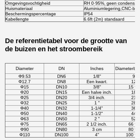
Omgevingsvochtigheid
RH 0·95%, geen condensati
Huismateriaal
Aluminiumlegering,CNC-bew
Beschermingspercentage
IP54
Kabellengte
6.6ft (2m) standaard
De referentietabel voor de grootte van
de buizen en het stroombereik
Diameter
DN
Inches
Diameterber
Φ9.53
DN6
1/8"
9-1
Φ12.7
DN8
Een kwart.
12-
Φ15
DN10
3/8"
15 tot
Φ20
DN15
Een halve inch.
18-
Φ25
DN20
3/4 inch.
21-
Φ32
DN25
1 "
28-
Φ40
DN32
1-1/4"
36-
Φ50
DN40
1-1/2"
44-
Φ63
DN50
2 "
52-
Φ75
DN65
2 1/2 inch.
66 tot
Φ90
DN80
3 cm
80 tot
Φ110
DN100
4"
100 to