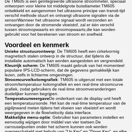
De TM605 is een geïntegreerde ultrasone stroommeter, speciaal
ontworpen voor kleine tot middelgrote buisdiameter.TM605
ontwikkeld en aangenomen het ultrasone principe van transit-tijd
verschil methode stuurt en ontvangt ultrasone signalen via de
sensorWanneer het ultrasone signaal wordt verzonden en
ontvangen door de stromende vloeistof, zal er één verschil
tussen stroomopwaarts en stroomopwaarts,die kan worden
gebruikt voor het berekenen van stroom en snelheid.
Voordeel en kenmerk
Unieke structuurontwerp
: De TM605 heeft een cirkelvormig
magnetisch stalen ontwerp in de structuur, dat tijdens de
installatie automatisch kan worden aangesloten en vergrendeld.
Kleurrijk scherm
: De TM605 maakt gebruik van het momenteel
populaire IPS-LCD-scherm, dat de gegevens gemakkelijk kan
lezen, zelfs in lichtarme omgevingen.
Stroomcurve/kolomgrafiek
: TM605 is uitgerust met een totale
stroom/temperatuur kolomgrafiek en een real-time stroomcurve
grafiek, zodat gebruikers de real-time stroomveranderingen
duidelijker kunnen begrijpen.
Temperatuurweergave
De onderkant van de display unit heeft
een temperatuursonde. Het kan de real-time temperatuur van de
pijplijnwand meten tijdens het vloeien van vloeistof en wordt
weergegeven in de flow/velocity data interface.
Makkelijke menu-optie
: Gebruiker kan parameters instellen en
eenvoudig wijzigen door middel van vier toetsen.De
carrouselpunten onder het scherm kunnen ook worden
overgeschakeld met behulp van "Up Key" en "Down Key", en elke