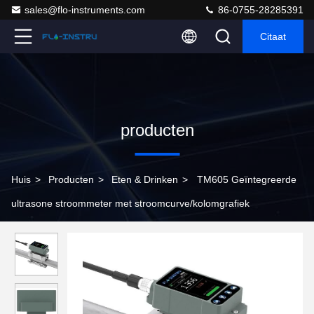
sales@flo-instruments.com
86-0755-28285391
Citaat
producten
Huis
>
Producten
>
Eten & Drinken
>
TM605 Geïntegreerde
ultrasone stroommeter met stroomcurve/kolomgrafiek