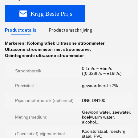
Krijg Beste Prijs
Productdetails
Productomschrijving
Markeren:
Kolomgrafiek Ultrasone stroommeter
,
Ultrasone stroommeter met stroomcurve
,
Geïntegreerde ultrasone stroommeter
0.1m/s ~ ±5m/s
Stroombereik:
((0.328ft/s ~ ±16ft/s)
Precisiteit:
gewaardeerd ±2%
Pijpdiameterbereik (optioneel):
DN6 DN100
Gewoon water, zeewater,
Metingsmedium:
koel/warm water,
alcohol...
Koolstofstaal, roestvrij
(Facultatief) pijpmateriaal:
staal, PVC