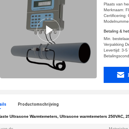
Plaats van h
Merknaam: Fl
Certificering
Modelnummer
Betaling & he
Min. bestelaan
Verpakking De
Levertijd: 3-
Betalingscondi
ails
Productomschrijving
aste Ultrasone Warmtemeters
,
Ultrasone warmtemeters 250VAC
,
2
 van de
Materialen