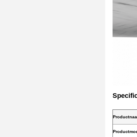
Specifi
Productna
Productmo