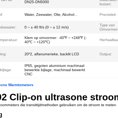
DN25-DN5000
buizen:
of:
Water, Zeewater, Olie, Alcohol…
Precisiteit:
Type van
idswaaier:
0 ~ ± 40 ft/s (0 ~ ± 12 m/s)
Omvormer
Klem op omvormer: -40℉ ~ +248℉ (-
mperatuur:
Herhaalbaa
40℃ ~ +120℃)
ing:
20*2, alfanumerieke, backlit LCD
Output:
IP65, gegoten aluminium machinaal
ijlage:
bewerkte bijlage, machinaal bewerkt
CNC
asone Warmtemeters
2 Clip-on ultrasone stro
roommeters die transittijdmethoden gebruiken om de stroom te meten.
g