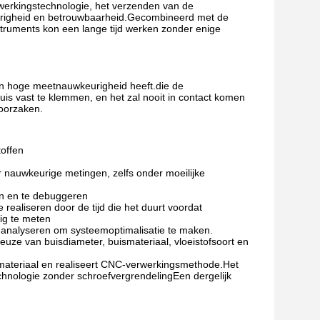
werkingstechnologie, het verzenden van de
eurigheid en betrouwbaarheid.Gecombineerd met de
struments kon een lange tijd werken zonder enige
en hoge meetnauwkeurigheid heeft.die de
s vast te klemmen, en het zal nooit in contact komen
roorzaken.
toffen
r nauwkeurige metingen, zelfs onder moeilijke
en en te debuggeren
 realiseren door de tijd die het duurt voordat
ig te meten
 analyseren om systeemoptimalisatie te maken.
ze van buisdiameter, buismateriaal, vloeistofsoort en
materiaal en realiseert CNC-verwerkingsmethode.Het
chnologie zonder schroefvergrendelingEen dergelijk