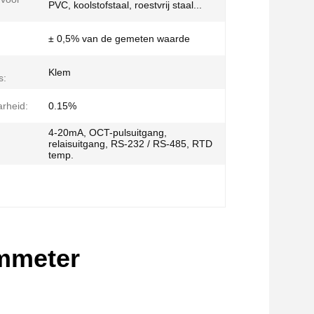
PVC, koolstofstaal, roestvrij staal...
± 0,5% van de gemeten waarde
Klem
s:
rheid:
0.15%
4-20mA, OCT-pulsuitgang,
relaisuitgang, RS-232 / RS-485, RTD
temp.
ommeter