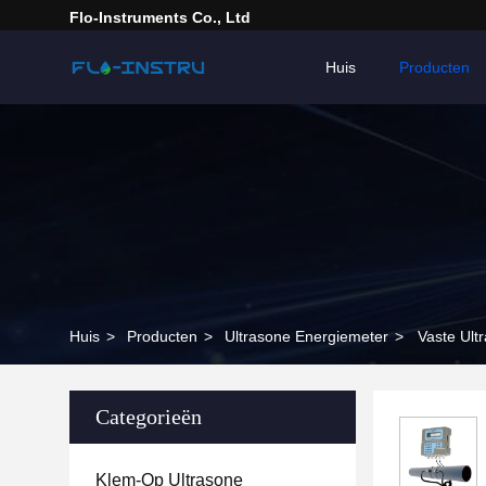
Flo-Instruments Co., Ltd
Huis
Producten
Huis
>
Producten
>
Ultrasone Energiemeter
>
Vaste Ul
Categorieën
Klem-Op Ultrasone