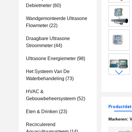
Debietmeter
(60)
Wandgemonteerde Ultrasone
Flowmeter
(22)
Draagbare Ultrasone
Stroommeter
(44)
Ultrasone Energiemeter
(98)
Het Systeem Van De
Waterbehandeling
(73)
HVAC &
Gebouwbeheersysteem
(52)
Productdet
Eten & Drinken
(23)
Markeren:
V
Recirculerend
Aquacultuursysteem
(14)
grootte