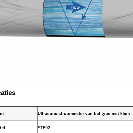
caties
am
Ultrasone stroommeter van het type met klem
del
ST502