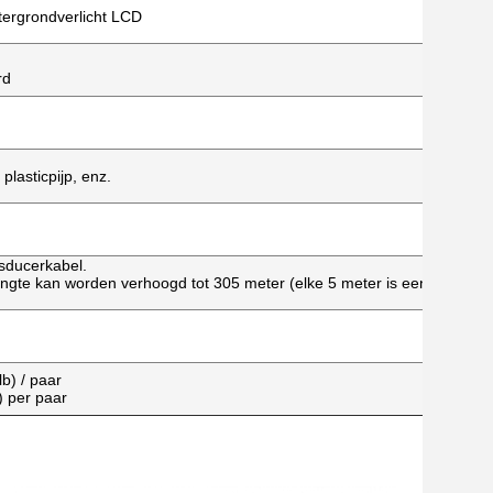
htergrondverlicht LCD
rd
 plasticpijp, enz.
sducerkabel.
engte kan worden verhoogd tot 305 meter (elke 5 meter is een
b) / paar
) per paar