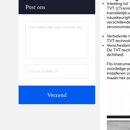
Inleiding tot
Post ons
TVT ((Transi
transitietij
nauwkeurighe
verschillend
stroomomsta
Verbeterde n
TVT-technolo
Verscheidenh
De TVT-techn
dichtheid.
Flo-Instrum
voordelige p
installeren 
maakt het ze
Verzend