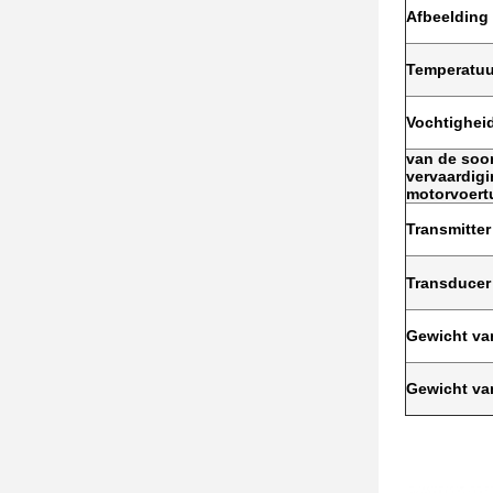
Afbeelding
Temperatuu
Vochtighei
van de soor
vervaardig
motorvoert
Transmitter
Transducer
Gewicht va
Gewicht va