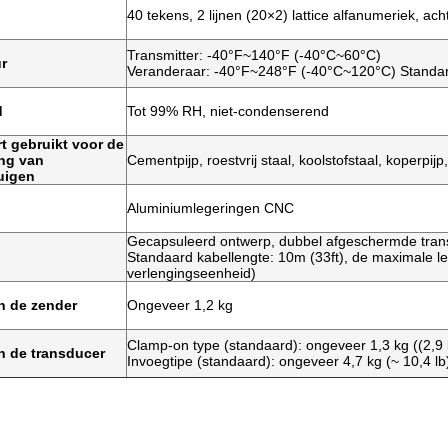
40 tekens, 2 lijnen (20×2) lattice alfanumeriek, ac
Transmitter: -40°F~140°F (-40°C~60°C)
r
Veranderaar: -40°F~248°F (-40°C~120°C) Standa
d
Tot 99% RH, niet-condenserend
t gebruikt voor de
ing van
Cementpijp, roestvrij staal, koolstofstaal, koperpijp,
uigen
Aluminiumlegeringen CNC
Gecapsuleerd ontwerp, dubbel afgeschermde tran
Standaard kabellengte: 10m (33ft), de maximale l
verlengingseenheid)
n de zender
Ongeveer 1,2 kg
Clamp-on type (standaard): ongeveer 1,3 kg ((2,9 l
n de transducer
Invoegtipe (standaard): ongeveer 4,7 kg (~ 10,4 lb