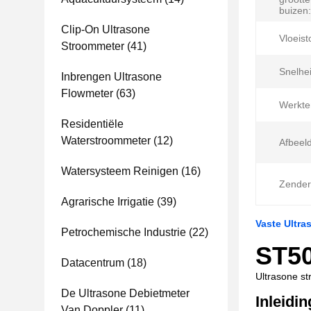
buizen:
Clip-On Ultrasone
Vloeist
Stroommeter
(41)
Snelhe
Inbrengen Ultrasone
Flowmeter
(63)
Werkte
Residentiële
Waterstroommeter
(12)
Afbeeld
Watersysteem Reinigen
(16)
Zenderb
Agrarische Irrigatie
(39)
Vaste Ultr
Petrochemische Industrie
(22)
ST50
Datacentrum
(18)
Ultrasone st
De Ultrasone Debietmeter
Inleidin
Van Doppler
(11)