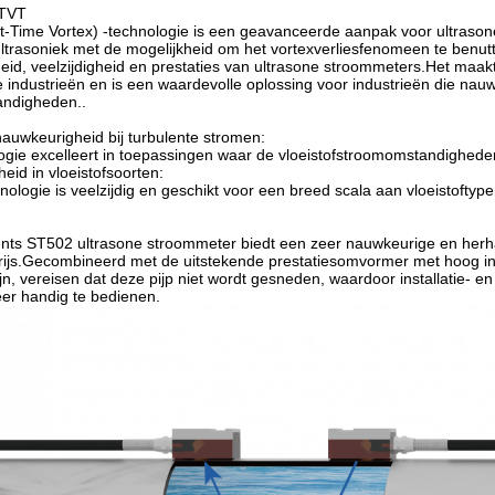
 TVT
t-Time Vortex) -technologie is een geavanceerde aanpak voor ultraso
d-ultrasoniek met de mogelijkheid om het vortexverliesfenomeen te benut
id, veelzijdigheid en prestaties van ultrasone stroommeters.Het maak
e industrieën en is een waardevolle oplossing voor industrieën die na
ndigheden..
auwkeurigheid bij turbulente stromen:
gie excelleert in toepassingen waar de vloeistofstroomomstandigheden 
eid in vloeistofsoorten:
ologie is veelzijdig en geschikt voor een breed scala aan vloeistoftype
ents ST502 ultrasone stroommeter biedt een zeer nauwkeurige en herha
rijs.Gecombineerd met de uitstekende prestatiesomvormer met hoog in
zijn, vereisen dat deze pijp niet wordt gesneden, waardoor installatie-
er handig te bedienen.