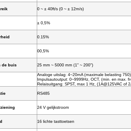
reik
0 ~ ± 40ft/s (0 ~ ± 12m/s)
± 0,5%
rheid
0.15%
00,5%
 de buis
25 mm ~ 5000 mm (1" ~ 200")
Analoge uitslag: 4~20mA (maximale belasting 750)
Impulsautoutput: 0~9999Hz, OCT, (min. en max. fre
Relaisuitgang: SPST, max 1 Hz, (1A@125VAC of
tie
RS485
ziening
24 V gelijkstroom
rd
16 lichte tasttoetsen