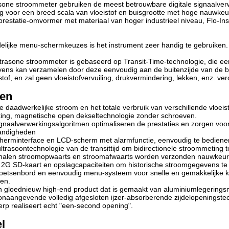
sone stroommeter gebruiken de meest betrouwbare digitale signaalver
g voor een breed scala van vloeistof en buisgrootte met hoge nauwk
prestatie-omvormer met materiaal van hoger industrieel niveau, Flo-In
elijke menu-schermkeuzes is het instrument zeer handig te gebruiken.
trasone stroommeter is gebaseerd op Transit-Time-technologie, die e
ns kan verzamelen door deze eenvoudig aan de buitenzijde van de bui
stof, en zal geen vloeistofvervuiling, drukvermindering, lekken, enz. ve
len
 daadwerkelijke stroom en het totale verbruik van verschillende vloeis
ng, magnetische open dekseltechnologie zonder schroeven.
gnaalverwerkingsalgoritmen optimaliseren de prestaties en zorgen voo
andigheden
scherminterface en LCD-scherm met alarmfunctie, eenvoudig te bedien
ltrasoontechnologie van de transittijd om bidirectionele stroommeting te
gnalen stroomopwaarts en stroomafwaarts worden verzonden nauwkeur
2G SD-kaart en opslagcapaciteiten om historische stroomgegevens te
etsenbord en eenvoudig menu-systeem voor snelle en gemakkelijke keu
en.
n gloednieuw high-end product dat is gemaakt van aluminiumlegerings
naangevende volledig afgesloten ijzer-absorberende zijdelopeningste
rp realiseert echt "een-second opening".
l