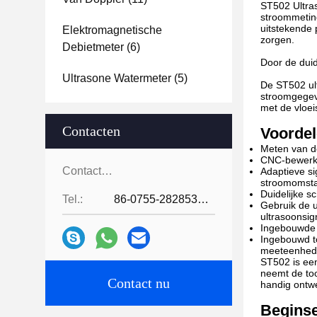
ST502 Ultra
stroommetin
uitstekende 
Elektromagnetische
zorgen.
Debietmeter
(6)
Door de duid
Ultrasone Watermeter
(5)
De ST502 ul
stroomgegeve
met de vloei
Contacten
Voorde
Meten van de
CNC-bewerki
Contacten:
Adaptieve si
stroomomst
Duidelijke 
Tel.:
86-0755-28285391
Gebruik de u
ultrasoonsi
Ingebouwde 
Ingebouwd to
meeteenhed
ST502 is ee
neemt de too
Contact nu
handig ontwe
Beginse