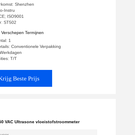
erkomst: Shenzhen
o-Instru
: CE; ISO9001
: ST502
t Verschepen Termijnen
tal: 1
tails: Conventionele Verpakking
5 Werkdagen
ties: T/T
Krijg Beste Prijs
50 VAC Ultrasone vloeistofstroommeter
 voor