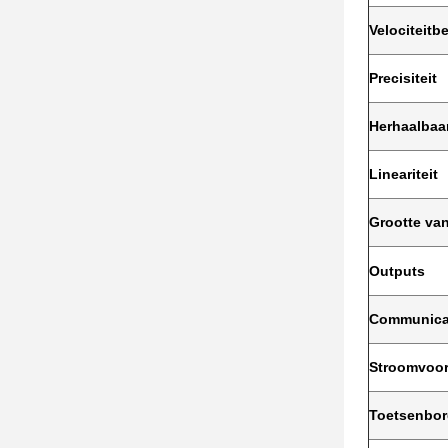
Velociteit
be
Precisiteit
Herhaalbaa
Lineariteit
Grootte van
Outputs
Communica
Stroomvoor
Toetsenbo