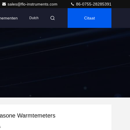
sales@flo-instruments.com
86-0755-28285391
nementen
Citaat
Dutch
trasone Warmtemeters
s