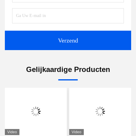
Tags:
draagbare stroommeter
Klem op de waterstroommeter
Klem op magnetische stroommeter
Contacten
Contacten:
Tel.:
86-0755-28285391