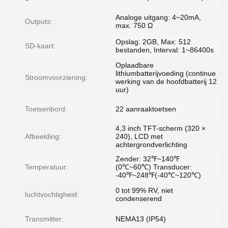
Analoge uitgang: 4~20mA,
Outputs:
max. 750 Ω
Opslag: 2GB, Max: 512
SD-kaart:
bestanden, Interval: 1~86400s
Oplaadbare
lithiumbatterijvoeding (continue
Stroomvoorziening:
werking van de hoofdbatterij 12
uur)
Toetsenbord:
22 aanraaktoetsen
4,3 inch TFT-scherm (320 ×
Afbeelding:
240), LCD met
achtergrondverlichting
Zender: 32℉~140℉
Temperatuur:
(0℃~60℃) Transducer:
-40℉~248℉(-40℃~120℃)
0 tot 99% RV, niet
luchtvochtigheid:
condenserend
Transmitter:
NEMA13 (IP54)