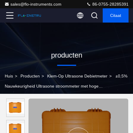
sales@flo-instruments.com
86-0755-28285391
Citaat
producten
Huis
>
Producten
>
Klem-Op Ultrasone Debietmeter
>
±0,5%
Nauwkeurigheid Ultrasone stroommeter met hoge
nauwkeurigheid