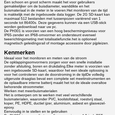
Een schoon en groot scherm maakt het voor gebruikers
gemakkelijker om de buisdiameter, wanddikte en het
buismateriaal in de meter in te voeren.Het monitoren van de tijd
is makkelijk met de ingebouwde data logger. De 2G SD-kaart kan
maximaal 512 bestanden met tussenpozen variërend van 1
seconde tot 86400s. Deze gegevens kunnen via een USB-stick
worden gedownload naar uw pc.
De PH301 is voorzien van een hoog beschermingsniveau voor
IP65-zender en IP68-omvormer en ondersteunt evenwel
tweerichtingsmeting met totalisatiefunctie.het is optioneel
magnetisch geleidingsrail of montage accessoire door pijpleizen.
Kenmerken
Ideaal voor het monitoren en meten van de stroom
De opklappingsomvormers zorgen voor een snelle installatie
zonder afsluiting, boren en drukdaling.Elke meter is voorzien van
een ingebouwde SD-kaart, waardoor het een ideale oplossing is
voor het controleren van de doorstroming in de tijdDe volledig
uitgeruste draagtas bevat een complete set meetinstrumenten en
de oplaadbare interne batterij maakt het tot de ideale overaltoe
behorende stroommeter.
Werken met meerbuismaterialen
Het is ontworpen om te werken met veel verschillende
buismaterialen, waaronder PVC, koolstofstaal, roestvrij staal,
koper, PE, HDPE, ductiel ijzer, aluminium, asbest en glasvezel-
epoxy.
Eenvoudig in te stellen en te gebruiken