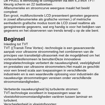
De PH301 is eenvoudig te configureren via een 4,3-inch TFT-
kleurig scherm en 22 tasttoetsen.
Alfanumerieke en stroomcurve weergave maakt het beeld
compleet
Een groot, multifunctionele LCD presenteert gemeten gegevens
in zowel alfanumerieke als grafische vormen.) of metrische
eenhedenIn grafische modus toont de LCD zowel realtime als
geregistreerde gegevens, wat erg handig is voor het bekijken van
gegevens en het observeren van trends terwijl u op de site bent.
Beginsel
Inleiding tot TVT
TVT ((Transit-Time Vortex) -technologie is een geavanceerde
aanpak voor ultrasone stroommeting.het combineren van de
principes van transitietijd-ultrasoniek met de mogelijkheid om het
vortexverliesfenomeen te benuttenDeze innovatieve
integratietechnologie verbetert de nauwkeurigheid, veelzijdigheid
en prestaties van ultrasone stroommeters.Het maakt ze geschikt
voor een breed scala aan toepassingen in verschillende
industrieën en is een waardevolle oplossing voor industrieën die
nauwkeurige stroommetingen vereisen onder verschillende
stroomomstandigheden..
Verbeterde nauwkeurigheid bij turbulente stromen:
TVT-technologie excelleert in toepassingen waar de
vloeistofstroomomstandigheden variëren tussen laminair en
turbulent.
Verscheidenheid in vloeistofsoorten: