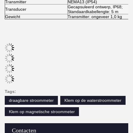
Herhaalbaarheid
0.15%.
Lineariteit
± 0,5%.
Grootte van de buis
1 ̊~ 200 ̊ (25 mm~ 5000 mm)
FUNCTIESpecificaties
Outputs
Analoge uitslag: 4~20mA, max. 750
Berging: 2 GB;
SD-kaart
Max: 512 dossiers;
Interval: 1 ~ 86400s.
Oplaadbare lithiumbatterijen
Stroomvoorziening
(continuum gebruik van de hoofdbatt
Toetsenbord
22 tasttoetsen.
Afbeelding
4.3 inch TFT-scherm, achterlicht L
Transmitter: 32°F~140°F (0°C~60°
Temperatuur
Veranderaar: -40°F~248°F (-40°C
Vochtigheid
0 tot 99% RH, niet-condenserend
FYSISCHE specificaties
Transmitter
NEMA13 (IP54)
Gecapsuleerd ontwerp, IP68;
Transducer
Standaardkabellengte: 5 m
Gewicht
Transmitter: ongeveer 1,0 kg