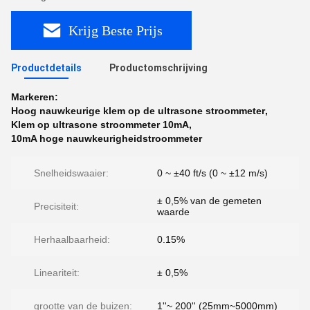
Krijg Beste Prijs
Productdetails
Productomschrijving
Markeren:
Hoog nauwkeurige klem op de ultrasone stroommeter
,
Klem op ultrasone stroommeter 10mA
,
10mA hoge nauwkeurigheidstroommeter
Snelheidswaaier:
0 ~ ±40 ft/s (0 ~ ±12 m/s)
± 0,5% van de gemeten
Precisiteit:
waarde
Herhaalbaarheid:
0.15%
Lineariteit:
± 0,5%
grootte van de buizen:
1''~ 200'' (25mm~5000mm)